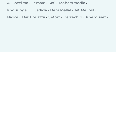
Al Hoceima
Temara
Safi
Mohammedia
Khouribga
El Jadida
Beni Mellal
Ait Melloul
Nador
Dar Bouazza
Settat
Berrechid
Khemisset
Inezgane
Ksar El Kebir
Larache
Guelmim
Khenifra (بني ملال - خنيفرة)
Berkane
Taourirt
Bouskoura
Oued Zem
El Kelaa des Srarhna
Errachidia