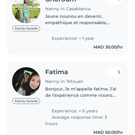
Nanny in Casablanca
Jeune nounou en devenir,
empathique et responsable,
disponible pour garder vos
Family favorite
enfants à votre domicile.
Experience: < 1 year
Étudiante en maintenance
MAD 30.00/hr
biomédicale, je suis patiente et
aimante avec les..
Fatima
5
Nanny in Tétouan
Bonjour, Je m’appelle fatima. J’ai
de l’expérience comme nounou
et j’aime beaucoup travailler avec
Family favorite
les enfants. Je suis patiente,
Experience: > 6 years
sérieuse et toujours souriante.
Average response time: 3
J’aime aider les..
hours
MAD 50.00/hr