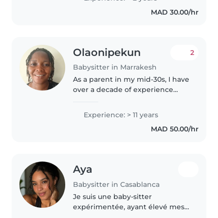
la cuisine, les tâches ménagères
MAD 30.00/hr
et l'aide aux devoirs...
Olaonipekun
2
Babysitter in Marrakesh
As a parent in my mid-30s, I have
over a decade of experience
caring for children, including
working with kids with language
Experience: > 11 years
disorders. I'm a responsible,
MAD 50.00/hr
creative, and patient caregiver..
Aya
Babysitter in Casablanca
Je suis une baby-sitter
expérimentée, ayant élevé mes
propres enfants et accumulé 5