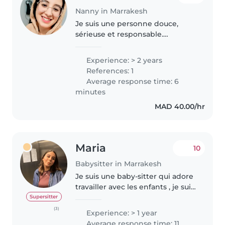
Nanny in Marrakesh
Je suis une personne douce,
sérieuse et responsable.
J'accorde une grande
importance à la sécurité, au bien-
Experience: > 2 years
être et au respect des consignes
References: 1
des parents. Je crée un
Average response time: 6
environnement calme..
minutes
MAD 40.00/hr
Maria
10
Babysitter in Marrakesh
Je suis une baby-sitter qui adore
travailler avec les enfants , je suis
responsable, amicale et très
Supersitter
patiente. Je parle couramment
(3)
Experience: > 1 year
l'anglais, l'arabe et le français, ce
Average response time: 11