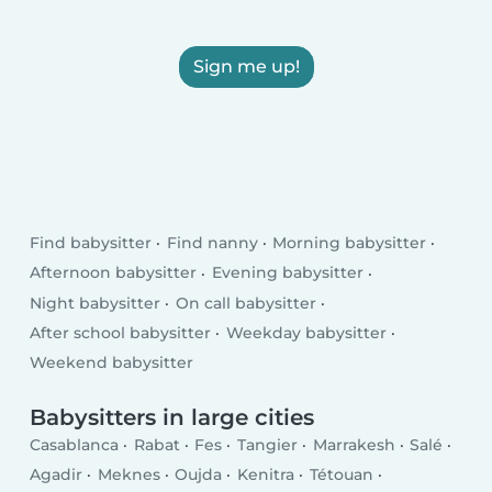
Sign me up!
Find babysitter
Find nanny
Morning babysitter
Afternoon babysitter
Evening babysitter
Night babysitter
On call babysitter
After school babysitter
Weekday babysitter
Weekend babysitter
Babysitters in large cities
Casablanca
Rabat
Fes
Tangier
Marrakesh
Salé
Agadir
Meknes
Oujda
Kenitra
Tétouan