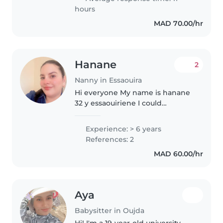
qui me permet..
hours
MAD 70.00/hr
Hanane
2
Nanny in Essaouira
Hi everyone My name is hanane
32 y essaouiriene I could
swiming dancing reading story
playing football ... I found that
Experience: > 6 years
my best time is it when I take
References: 2
care of a child , this adventure..
MAD 60.00/hr
Aya
Babysitter in Oujda
Hi! I'm a 19-year-old university