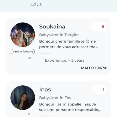
4.7 / 5
Soukaina
8
Babysitter in Tangier
Bonjour chère famille je 😊me
permets de vous adresser ma
candidature pour un poste de
Family favorite
nounou en charge de vos
(2)
Experience: > 5 years
enfants je suis une personne
MAD 50.00/hr
dynamique, engagée et sérieuse.
Le contact..
Inas
1
Babysitter in Fes
Bonjour ! Je m'appelle Inas. Je
suis une personne responsable,
(1)
patiente et bienveillante. J'ai