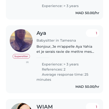
l'habitude de m'occuper des
Experience: > 3 years
enfants de ma famille depuis
MAD 50.00/hr
plusieurs années, ce qui m'a..
Aya
1
Babysitter in Tamesna
Bonjour, Je m'appelle Aya Yahia
et je serais ravie de mettre mes
compétences au service de votre
Supersitter
famille pour la garde de votre
(2)
Experience: > 3 years
bébé. Plus qu'une simple baby-
References: 2
sitter, je possède un..
Average response time: 25
minutes
MAD 50.00/hr
WIAM
1