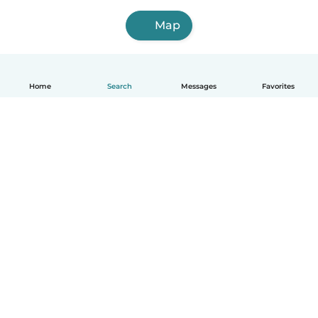
Map
Home
Search
Messages
Favorites
English
How it works
Help
Terms & Privacy
Pricing
Company details
Babysits for Work
Community standards