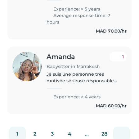
ans d'expérience en garde
Experience: > 5 years
d'enfants, spécialisée avec les
Average response time: 7
tout-petits et les enfants d'âge
hours
préscolaire...
MAD 70.00/hr
Amanda
1
Babysitter in Marrakesh
Je suis une personne très
motivée sérieuse responsable
autonome souriante .je m'adapte
facilement et j'adore les enfants.
Experience: > 4 years
Être en compagnie des enfants
MAD 60.00/hr
est une passion.pour les
activités..
1
2
3
4
...
28