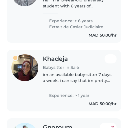
student with 6 years of
experience caring for toddlers
and preschoolers. As an aunt to
Experience: > 6 years
five wonderful kids aged 7years
Extrait de Casier Judiciaire
to 1 year , I'm very familiar..
MAD 50.00/hr
Khadeja
Babysitter in Salé
im an available baby-sitter 7 days
a week, i can say that im pretty
good with kids since i love them,
im a trustful person who y can
Experience: > 1 year
count on without worring .i look
MAD 50.00/hr
forward to take..
Gnoroum
7