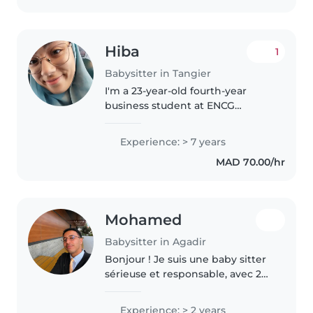
Hiba
1
Babysitter in Tangier
I'm a 23-year-old fourth-year
business student at ENCG
Tangier with a natural
connection with children. I've
Experience: > 7 years
spent years caring for my
MAD 70.00/hr
younger cousin since she was a
baby and have..
Mohamed
Babysitter in Agadir
Bonjour ! Je suis une baby sitter
sérieuse et responsable, avec 2
ans d'expérience auprès des
enfants. À l'aise avec les animaux,
Experience: > 2 years