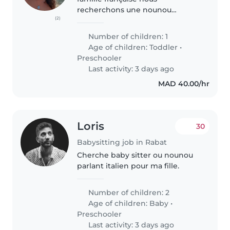
recherchons une nounou
(2)
expérimenté et dispo de 18h a
23h VOIR PLUS. Pour garder
Number of children: 1
notre fille de 3 ans. Elle est très
Age of children:
Toddler
•
dynamique et a la fois réservé et
Preschooler
drôle,..
Last activity: 3 days ago
MAD 40.00/hr
Loris
30
Babysitting job in Rabat
Cherche baby sitter ou nounou
parlant italien pour ma fille.
Number of children: 2
Age of children:
Baby
•
Preschooler
Last activity: 3 days ago