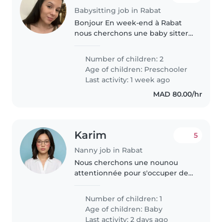
Babysitting job in Rabat
Bonjour En week-end à Rabat
nous cherchons une baby sitter
pour une soirée
Number of children: 2
Age of children:
Preschooler
Last activity: 1 week ago
MAD 80.00/hr
Karim
5
Nanny job in Rabat
Nous cherchons une nounou
attentionnée pour s'occuper de
notre bébé énergique et joyeux.
Vous devez être à l'aise avec la
Number of children: 1
cuisine et les tâches ménagères.
Age of children:
Baby
Maîtrise de l'arabe et du..
Last activity: 2 days ago