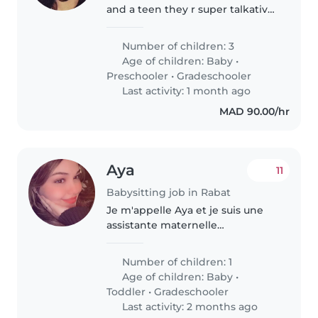
and a teen they r super talkative
and energetic We need a baby
sitter that helps me with my
Number of children: 3
baby and toddler specifically
Age of children:
Baby
•
Play with them and guard..
Preschooler
•
Gradeschooler
Last activity: 1 month ago
MAD 90.00/hr
Aya
11
Babysitting job in Rabat
Je m'appelle Aya et je suis une
assistante maternelle
attentionnée et patiente. J'aime
passer du temps avec les enfants
Number of children: 1
et veiller à ce qu'ils se sentent en
Age of children:
Baby
•
sécurité, heureux et à..
Toddler
•
Gradeschooler
Last activity: 2 months ago