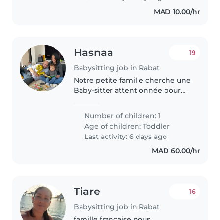
MAD 10.00/hr
Hasnaa
19
Babysitting job in Rabat
Notre petite famille cherche une
Baby-sitter attentionnée pour
notre enfant de 2 ans, joyeux et
attachant. Disponible à domicile,
Number of children: 1
nous valorisons la douceur et la
Age of children:
Toddler
patience. N'hésitez..
Last activity: 6 days ago
MAD 60.00/hr
Tiare
16
Babysitting job in Rabat
famille française nous