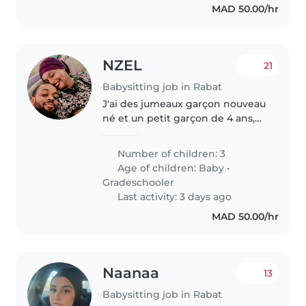
MAD 50.00/hr
NZEL
21
Babysitting job in Rabat
J'ai des jumeaux garçon nouveau
né et un petit garçon de 4 ans,
jai généralement besoin pour les
jumeaux d'une aide de temps a
Number of children: 3
autre
Age of children:
Baby
•
Gradeschooler
Last activity: 3 days ago
MAD 50.00/hr
Naanaa
13
Babysitting job in Rabat