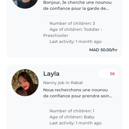
Bonjour, Je cherche une nounou
de confiance pour la garde de
mes jumeaux de 16 mois. Une
personne affectueuse et
Number of children: 3
patiente qui prendra le temps
Age of children:
Toddler
•
qu'il faut avec eux car des
Preschooler
jumeaux c'est..
Last activity: 1 month ago
MAD 50.00/hr
Layla
56
Nanny job in Rabat
Nous recherchons une nounou
de confiance pour prendre soin
de notre petite fille d'un an. C'est
un enfant plein d'énergie,
Number of children: 1
intelligent et amical. Nous
Age of children:
Baby
aimerions une personne qui
Last activity: 1 month ago
peut..