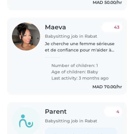
MAD 50.00/hr
Maeva
43
Babysitting job in Rabat
Je cherche une femme sérieuse
et de confiance pour m'aider à
garder mon bébé de 1 mois à la
maison pendant la journée,
Number of children: 1
quelques jours par semaine,
Age of children:
Baby
pendant que je fais mes
Last activity: 3 months ago
occupations..
MAD 70.00/hr
Parent
4
Babysitting job in Rabat