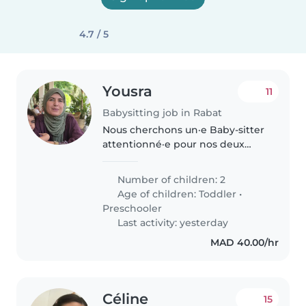
4.7 / 5
Yousra
11
Babysitting job in Rabat
Nous cherchons un·e Baby-sitter
attentionné·e pour nos deux
enfants énergiques et toujours
souriants. Un·e professionnel·le
Number of children: 2
patient·e pour s'occuper de nos
Age of children:
Toddler
•
tout-petits de 2 et 4 ans..
Preschooler
Last activity: yesterday
MAD 40.00/hr
Céline
15