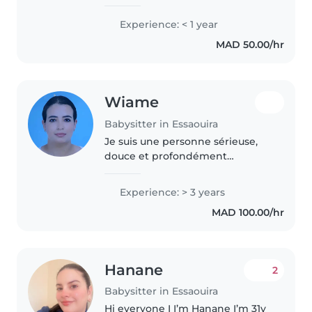
student living in Essaouira who
genuinely enjoys spending time
Experience: < 1 year
with children. Over the years,
MAD 50.00/hr
I've gained childcare
experience..
Wiame
Babysitter in Essaouira
Je suis une personne sérieuse,
douce et profondément
engagée dans le bien-être des
enfants. En tant qu'infirmière
Experience: > 3 years
polyvalente, j'apporte non
MAD 100.00/hr
seulement une présence
rassurante, mais..
Hanane
2
Babysitter in Essaouira
Hi everyone I I’m Hanane I’m 31y