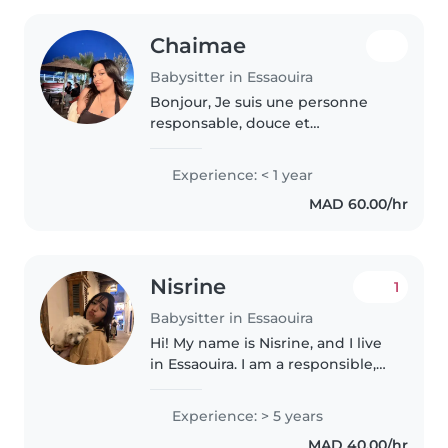
Chaimae
Babysitter in Essaouira
Bonjour, Je suis une personne
responsable, douce et
attentionné, passionnée par le
bien-être et le développement
Experience: < 1 year
des enfants. J'ai de l'expérience
MAD 60.00/hr
avec les enfants de différents
âges..
Nisrine
1
Babysitter in Essaouira
Hi! My name is Nisrine, and I live
in Essaouira. I am a responsible,
patient, and caring person. I
enjoy spending time with
Experience: > 5 years
children, playing games, reading
MAD 40.00/hr
stories, and helping with..