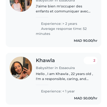
Babysitter in Essaouira
J'aime bien m'occuper des
enfants et communiquer avec
eux et je suis encore plus
heureuse si l'enfant et heureux
Experience: > 2 years
pendant ma compagnie. Je suis
Average response time: 52
amie avec tous les enfants de la
minutes
famille..
MAD 90.00/hr
Khawla
2
Babysitter in Essaouira
Hello , I am Khawla , 22 years old ,
I'm a responsible, caring, and
patient person who enjoys
spending time with children. I
Experience: < 1 year
have experience taking care of
MAD 50.00/hr
kids, helping them with..