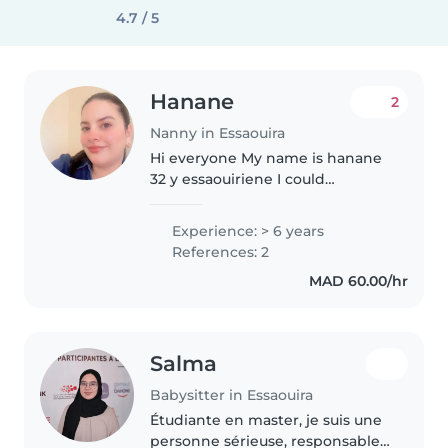
4.7 / 5
Hanane
2
Nanny in Essaouira
Hi everyone My name is hanane
32 y essaouiriene I could
swiming dancing reading story
playing football ... I found that
Experience: > 6 years
my best time is it when I take
References: 2
care of a child , this adventure..
MAD 60.00/hr
Salma
Babysitter in Essaouira
Étudiante en master, je suis une
personne sérieuse, responsable,