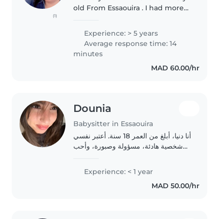
old From Essaouira . I had more
(1)
than 5 years of experience with
the kids. I love reading French or
Experience: > 5 years
English stories , playing games ,
Average response time: 14
watching..
minutes
MAD 60.00/hr
Dounia
Babysitter in Essaouira
أنا دنيا، أبلغ من العمر 18 سنة. أعتبر نفسي
شخصية هادئة، مسؤولة وصبورة، وأحب
التعامل مع الأطفال والاهتمام بهم. أحرص
دائمًا على توفير جو مريح وآمن لهم،
Experience: < 1 year
وأتعامل معهم بلطف واحترام. كما..
MAD 50.00/hr