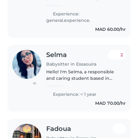
calme et attentive. Depuis deux
ans, j'accompagne des enfants
Experience:
du primaire en les aidant à faire
general.experience.
leurs devoirs et à..
MAD 60.00/hr
Selma
2
Babysitter in Essaouira
Hello! I'm Selma, a responsible
and caring student based in
(2)
Essaouira. I have experience
taking care of children of all
Experience: < 1 year
ages, including newborns. I
MAD 70.00/hr
started by helping with my
younger..
Fadoua