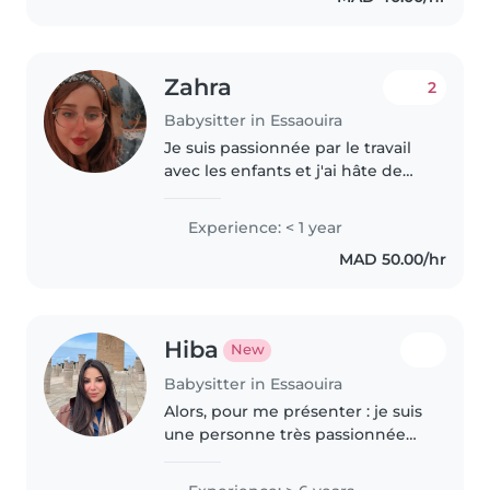
Zahra
2
Babysitter in Essaouira
Je suis passionnée par le travail
avec les enfants et j'ai hâte de
faire partie de votre famille. Bien
que je n'aie pas encore
Experience: < 1 year
d'expérience professionnelle, j'ai
MAD 50.00/hr
beaucoup d'enthousiasme..
Hiba
New
Babysitter in Essaouira
Alors, pour me présenter : je suis
une personne très passionnée
par le monde de l'enfance. J'ai
accumulé une grande