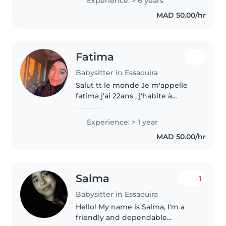
Experience: > 6 years
expérience au fil des années en
MAD 50.00/hr
gardant les enfants de ma
famille,..
Fatima
Babysitter in Essaouira
Salut tt le monde Je m'appelle
fatima j'ai 22ans , j'habite à
Essaouira ,Je suis une personne
responsable, patiente et j'aime
Experience: > 1 year
beaucoup les enfants. J'ai une
MAD 50.00/hr
bonne capacité à m'occuper..
Salma
1
Babysitter in Essaouira
Hello! My name is Salma, I'm a
friendly and dependable