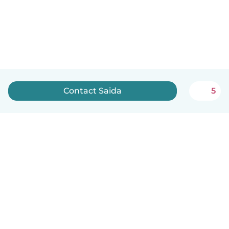
Contact Saida
5
English
How it works
Help
Terms & Privacy
Pricing