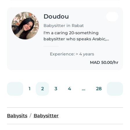
Doudou
Babysitter in Rabat
I'm a caring 20-something
babysitter who speaks Arabic,
English, and French fluently.
With 4 years of experience
Experience: > 4 years
tending to babies, toddlers,
MAD 50.00/hr
preschoolers, gradeschoolers,
and teenagers,..
1
2
3
4
...
28
Babysits
Babysitter