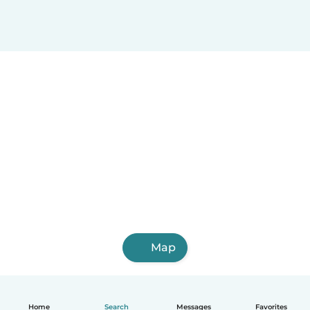
Bouskoura
Oued Zem
El Kelaa des Srarhna
Errachidia
Map
Home
Search
Messages
Favorites