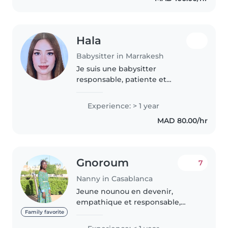
pets and..
Hala
Babysitter in Marrakesh
Je suis une babysitter
responsable, patiente et
dynamique, avec de l'expérience
dans la garde d'enfants de
Experience: > 1 year
différents âges, ce qui m'a
MAD 80.00/hr
permis de développer un bon
sens de l'organisation,..
Gnoroum
7
Nanny in Casablanca
Jeune nounou en devenir,
empathique et responsable,
disponible pour garder vos
Family favorite
enfants à votre domicile.