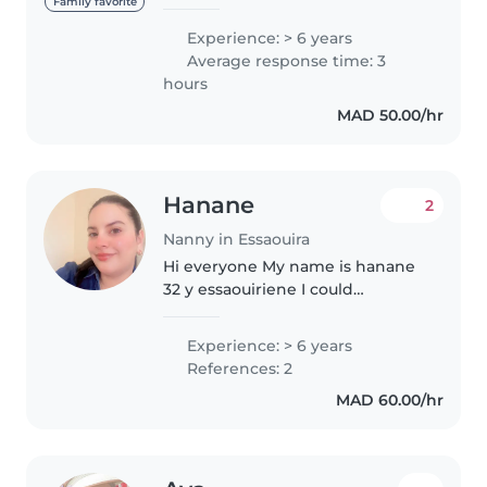
et j’aime beaucoup travailler avec
Family favorite
les enfants. Je suis patiente,
Experience: > 6 years
sérieuse et toujours souriante.
Average response time: 3
J’aime aider les..
hours
MAD 50.00/hr
Hanane
2
Nanny in Essaouira
Hi everyone My name is hanane
32 y essaouiriene I could
swiming dancing reading story
playing football ... I found that
Experience: > 6 years
my best time is it when I take
References: 2
care of a child , this adventure..
MAD 60.00/hr