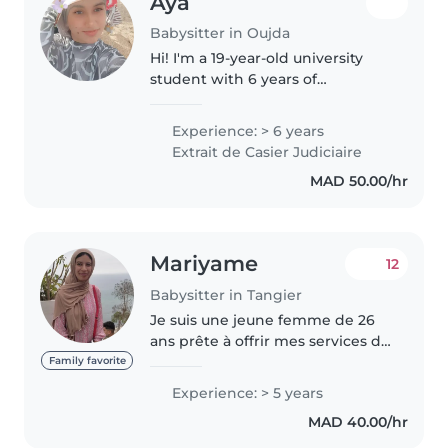
Aya
Babysitter in Oujda
Hi! I'm a 19-year-old university
student with 6 years of
experience caring for toddlers
and preschoolers. As an aunt to
Experience: > 6 years
five wonderful kids aged 7years
Extrait de Casier Judiciaire
to 1 year , I'm very familiar..
MAD 50.00/hr
Mariyame
12
Babysitter in Tangier
Je suis une jeune femme de 26
ans prête à offrir mes services de
garde d'enfants. Bien que je
Family favorite
n'aie pas encore d'expérience
Experience: > 5 years
professionnelle, mais j'ai assez
MAD 40.00/hr
d'expérience gardée mon..