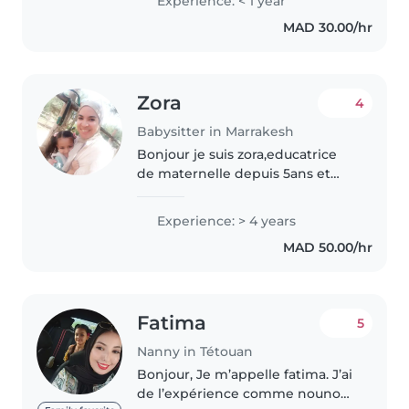
Experience: < 1 year
Étudiante en maintenance
MAD 30.00/hr
biomédicale, je suis patiente et
aimante avec les..
Zora
4
Babysitter in Marrakesh
Bonjour je suis zora,educatrice
de maternelle depuis 5ans et
babysitter,ma disponibilité le
soir et nuit et weekend tout la
Experience: > 4 years
journée ,je suis
MAD 50.00/hr
patiente,active,attentive Merci
de me..
Fatima
5
Nanny in Tétouan
Bonjour, Je m’appelle fatima. J’ai
de l’expérience comme nounou