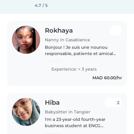
4.7 / 5
Rokhaya
Nanny in Casablanca
Bonjour ! Je suis une nounou
responsable, patiente et amicale
dans la vingtaine. Avec 3 ans
d'expérience auprès des enfants
Experience: > 3 years
de tous âges, des tout-petits aux
MAD 60.00/hr
écoliers, je suis en mesure..
Hiba
2
Babysitter in Tangier
I'm a 23-year-old fourth-year
business student at ENCG
Tangier with a natural