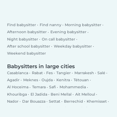
Find babysitter
Find nanny
Morning babysitter
Afternoon babysitter
Evening babysitter
Night babysitter
On call babysitter
After school babysitter
Weekday babysitter
Weekend babysitter
Babysitters in large cities
Casablanca
Rabat
Fes
Tangier
Marrakesh
Salé
Agadir
Meknes
Oujda
Kenitra
Tétouan
Al Hoceima
Temara
Safi
Mohammedia
Khouribga
El Jadida
Beni Mellal
Ait Melloul
Nador
Dar Bouazza
Settat
Berrechid
Khemisset
Inezgane
Ksar El Kebir
Larache
Guelmim
Khenifra (بني ملال - خنيفرة)
Berkane
Taourirt