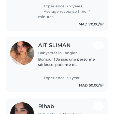
connection with children. I've
Experience: > 7 years
spent years caring for my
Average response time: 4
younger cousin since she was a
minutes
baby and have..
MAD 70.00/hr
AIT SLIMAN
Babysitter in Tangier
Bonjour ! Je suis une personne
sérieuse, patiente et
responsable. J'aime m'occuper
des enfants et veiller à leur
Experience: > 1 year
sécurité, leur bien-être et leur
MAD 50.00/hr
épanouissement. Je peux les
accompagner..
Rihab