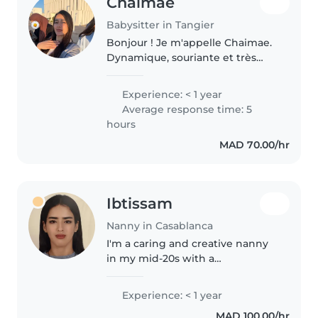
Chaimae
Babysitter in Tangier
Bonjour ! Je m'appelle Chaimae.
Dynamique, souriante et très
patiente avec les enfants, j'adore
inventer des activités créatives
Experience: < 1 year
pour les occuper en toute
Average response time: 5
sécurité. مرحباً! أنا شيماء...
hours
MAD 70.00/hr
Ibtissam
Nanny in Casablanca
I'm a caring and creative nanny
in my mid-20s with a
background in English studies. I
love engaging with babies
Experience: < 1 year
through drawing, crafting, and
MAD 100.00/hr
games. I'm comfortable with