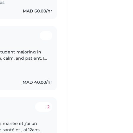
es
MAD 60.00/hr
 student majoring in
, calm, and patient. I
 and helping them
MAD 40.00/hr
2
 mariée et j'ai un