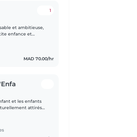
1
sable et ambitieuse,
ite enfance et
MAD 70.00/hr
'Enfa
fant et les enfants
aturellement attirés
 liens forts et
es