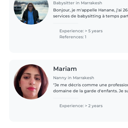
Babysitter in Marrakesh
Bonjour, je m'appelle Hanane, j'ai 2
services de babysitting à temps par
puissiez profiter de vos soirées en 
week-ends en toute..
Experience: > 5 years
References: 1
Mariam
Nanny in Marrakesh
"Je me décris comme une profession
domaine de la garde d'enfants. Je 
responsable et patiente, et je veille 
environnement sûr et confortable..
Experience: > 2 years