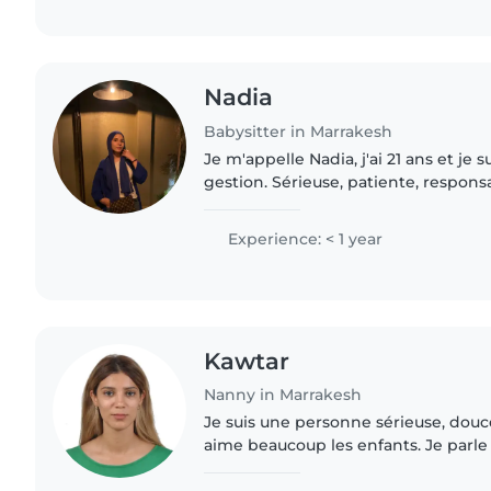
Nadia
Babysitter in Marrakesh
Je m'appelle Nadia, j'ai 21 ans et je 
gestion. Sérieuse, patiente, responsa
j'aime m'occuper des enfants et con
développement dans..
Experience: < 1 year
Kawtar
Nanny in Marrakesh
Je suis une personne sérieuse, douc
aime beaucoup les enfants. Je parle 
anglais, et je propose des services 