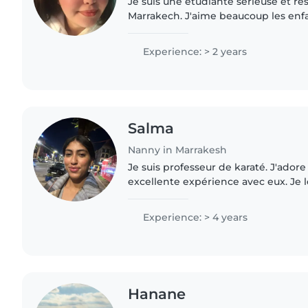
Je suis une étudiante sérieuse et r
Marrakech. J'aime beaucoup les enfan
patience avec eux. Je peux m'occupe
avec eux, les aider à manger,..
Experience: > 2 years
Salma
Nanny in Marrakesh
Je suis professeur de karaté. J'adore 
excellente expérience avec eux. Je 
l'affection dont ils ont besoin. J'esp
de vos..
Experience: > 4 years
Hanane