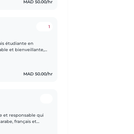
MAD 50.00/hr
1
suis étudiante en
ble et bienveillante,
tribuer à leur
MAD 50.00/hr
e et responsable qui
arabe, français et
de garde d'enfants à