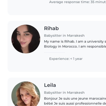
Average response time: 35 minut
Rihab
Babysitter in Marrakesh
My name is Rihab. I am a university
Biology in Morocco. I am responsible
really enjoy working with children
learn in a friendly..
Experience: < 1 year
Leila
Babysitter in Marrakesh
Bonjour Je suis une jeune marocaine
bébé Je suis aussi professionnelle de santé et j'ai 12ans