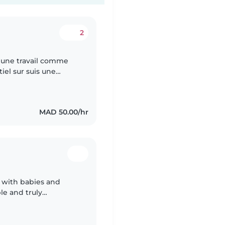
2
 une travail comme
el sur suis une
fiance, à la recherche
MAD 50.00/hr
 with babies and
ble and truly
love to be part of your