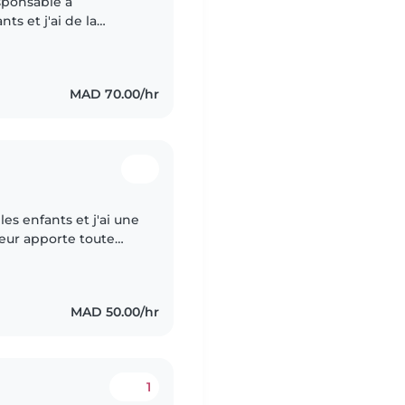
esponsable à
ts et j'ai de la
r des enfants, jouer
MAD 70.00/hr
les enfants et j'ai une
leur apporte toute
ère être à la hauteur
MAD 50.00/hr
1