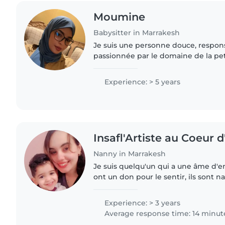
Moumine
Babysitter in Marrakesh
Je suis une personne douce, respon
passionnée par le domaine de la pet
attentive aux besoins des autres.
Experience: > 5 years
Insafl'Artiste au Coeur d
Nanny in Marrakesh
Je suis quelqu'un qui a une âme d'en
ont un don pour le sentir, ils sont n
par moi.Cela me permet de créer des
authentiques avec..
Experience: > 3 years
Average response time: 14 minut