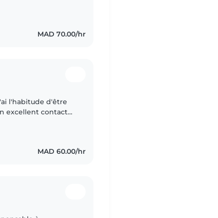
s à savoir la santé,
MAD 70.00/hr
ai l'habitude d'être
un excellent contact
ente de la garde. Très
MAD 60.00/hr