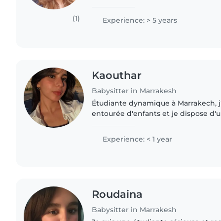
d'expérience dans plusieurs domaine
l'enseignement,..
(1)
Experience: > 5 years
Kaouthar
Babysitter in Marrakesh
Étudiante dynamique à Marrakech, j'
entourée d'enfants et je dispose d'
avec eux grâce à une pratique fréqu
flexible,..
Experience: < 1 year
Roudaina
Babysitter in Marrakesh