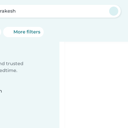
rakesh
More filters
ind trusted
bedtime.
n