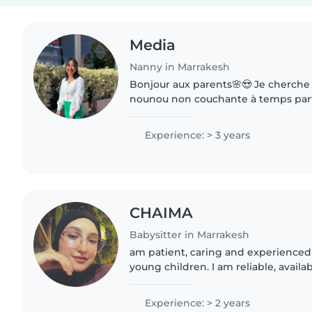
Media
Nanny in Marrakesh
Bonjour aux parents🌸😍 Je cherche
nounou non couchante à temps parti
nounou sérieuse, patiente et de con
de bout d'choux à garder..
Experience: > 3 years
CHAIMA
Babysitter in Marrakesh
am patient, caring and experienced
young children. I am reliable, availa
passionate about childcare. I would 
family.
Experience: > 2 years